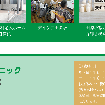
有料老人ホーム
デイケア田原坂
田原坂指
田原苑
介護支援
【診療時間】
月～金：午前8：3
土 ：午前8：3
)
お昼休み：午後0
8
(当番医時のみ：
休診日、診療時
によります。