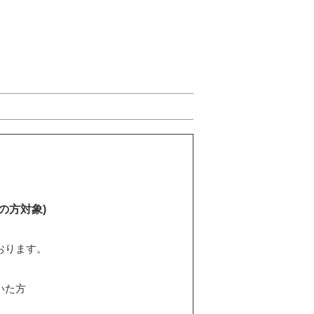
の方対象)
おります。
いた方