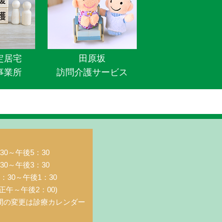
定居宅
田原坂
事業所
訪問介護サービス
0～午後5：30
0～午後3：30
：30～午後1：30
正午～午後2：00)
間の変更は診療カレンダー