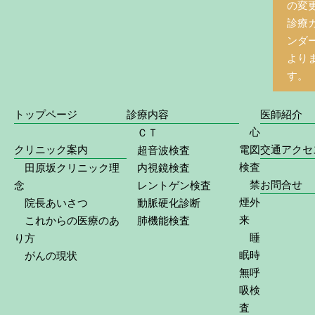
の変
診療
ンダ
より
す。
トップページ
診療内容
医師紹介
心
ＣＴ
クリニック案内
電図
交通アクセ
超音波検査
検査
田原坂クリニック理
内視鏡検査
禁
お問合せ
念
レントゲン検査
煙外
院長あいさつ
動脈硬化診断
来
これからの医療のあ
肺機能検査
睡
り方
眠時
がんの現状
無呼
吸検
査