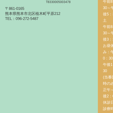
午前8
T8330005003478
30～
〒861-0165
熊本県熊本市北区植木町平原212
後5：
TEL：096-272-5487
土 
午前8
30～
後3：
お昼
み：
0：3
午後1
30
(当番
時の
正午
後2：0
休診
診療