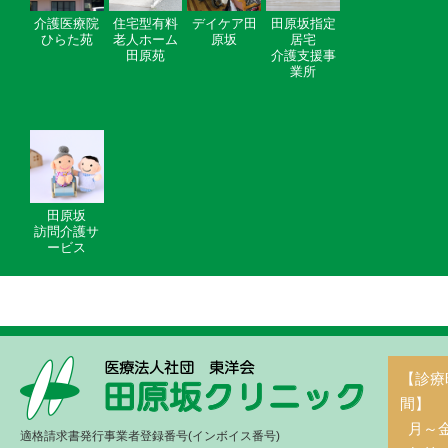
介護医療院
住宅型有料
デイケア田
田原坂指定
ひらた苑
老人ホーム
原坂
居宅
田原苑
介護支援事
業所
田原坂
訪問介護サ
ービス
【診療
間】
月～
適格請求書発行事業者登録番号(インボイス番号)