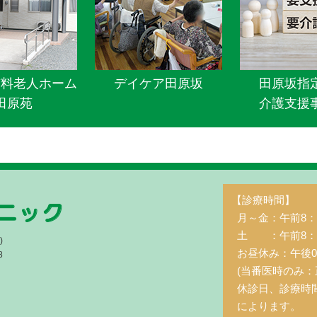
有料老人ホーム
デイケア田原坂
田原坂指
田原苑
介護支援
【診療時間】
月～金：午前8：3
土 ：午前8：3
)
お昼休み：午後0
8
(当番医時のみ：
休診日、診療時
によります。