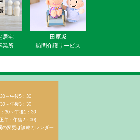
定居宅
田原坂
事業所
訪問介護サービス
0～午後5：30
0～午後3：30
：30～午後1：30
正午～午後2：00)
間の変更は診療カレンダー