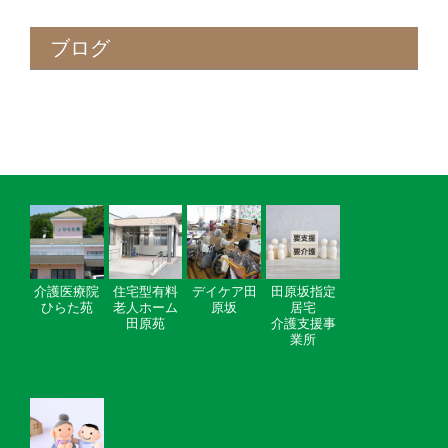
ブログ
介護医療院
住宅型有料
デイケア田
田原坂指定
ひらた苑
老人ホーム
原坂
居宅
田原苑
介護支援事
業所