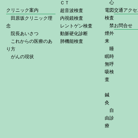
心
ＣＴ
クリニック案内
電図
交通アクセ
超音波検査
検査
田原坂クリニック理
内視鏡検査
禁
お問合せ
念
レントゲン検査
煙外
院長あいさつ
動脈硬化診断
来
これからの医療のあ
肺機能検査
睡
り方
眠時
がんの現状
無呼
吸検
査
鍼
灸
自
由診
療