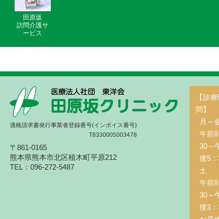
田原坂
訪問介護サ
ービス
【診療
間】
月～
適格請求書発行事業者登録番号(インボイス番号)
午前8
T8330005003478
30～
〒861-0165
熊本県熊本市北区植木町平原212
後5：
TEL：096-272-5487
土 
午前8
30～
後3：