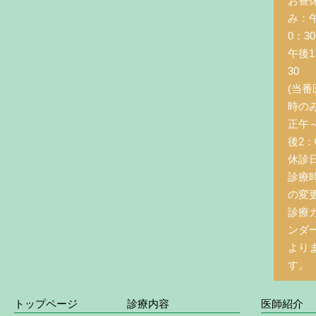
お昼
み：
0：3
午後1
30
(当番
時の
正午
後2：0
休診
診療
の変
診療
ンダ
より
す。
トップページ
診療内容
医師紹介