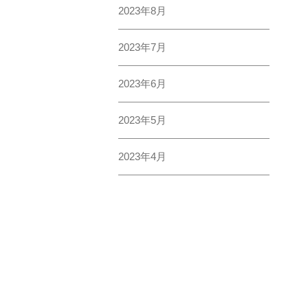
トップページ
クリニック案内
田原坂クリニック理念
院長あいさつ
これからの医療のあり
がんの現状