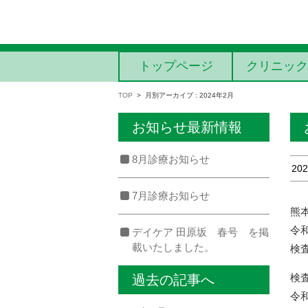
コンテンツに移動
トップページ
クリニック
TOP
>
月別アーカイブ : 2024年2月
お知らせ最新情報
8月診療お知らせ
202
7月診療お知らせ
熊
令
デイケア 田原坂 春号 を掲
載いたしました。
検
検
過去の記事へ
令