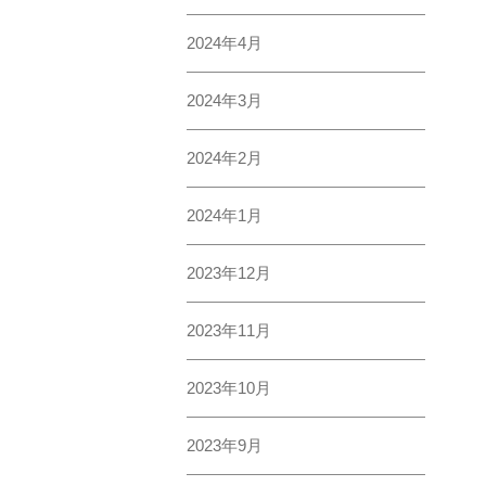
適格請求書発行事業者登録番号(インボイス番号
T833000500347
〒861-0165
熊本県熊本市北区植木町平原212
TEL：096-272-5487