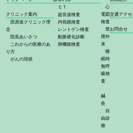
心
ＣＴ
クリニック案内
電図
交通アクセ
超音波検査
検査
田原坂クリニック理
内視鏡検査
禁
お問合せ
念
レントゲン検査
煙外
院長あいさつ
動脈硬化診断
来
これからの医療のあ
肺機能検査
睡
り方
眠時
がんの現状
無呼
吸検
査
鍼
灸
自
由診
療