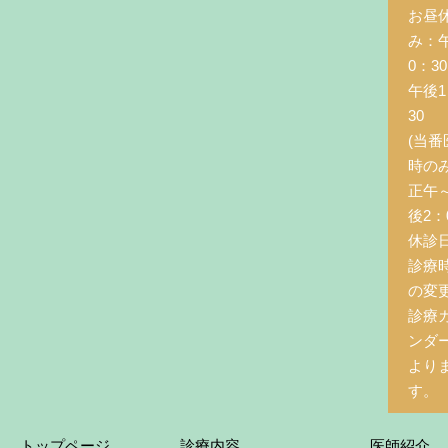
お昼
み：
0：3
午後1
30
(当番
時の
正午
後2：0
休診
診療
の変
診療
ンダ
より
す。
トップページ
診療内容
医師紹介