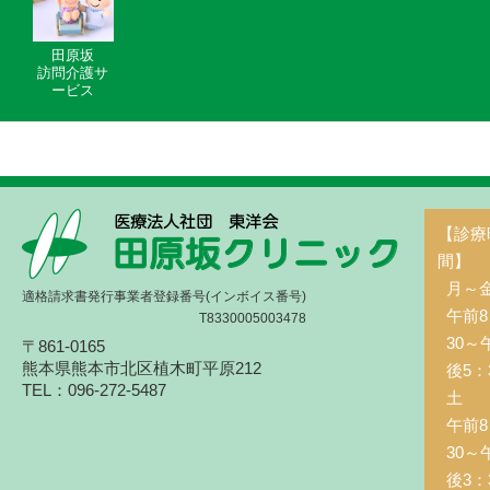
田原坂
訪問介護サ
ービス
【診療
間】
月～
適格請求書発行事業者登録番号(インボイス番号)
午前8
T8330005003478
30～
〒861-0165
熊本県熊本市北区植木町平原212
後5：
TEL：096-272-5487
土 
午前8
30～
後3：