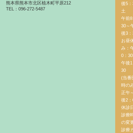
熊本県熊本市北区植木町平原212
後5：
TEL：096-272-5487
土 
午前8
30～
後3：
お昼
み：
0：3
午後1
30
(当番
時の
正午
後2：0
休診
診療
の変
診療