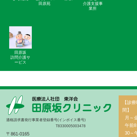
田原苑
介護支援事
業所
田原坂
訪問介護サ
ービス
【診療
間】
月～
適格請求書発行事業者登録番号(インボイス番号)
午前8
T8330005003478
30～
〒861-0165