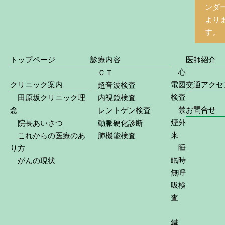
ンダ
より
す。
トップページ
診療内容
医師紹介
心
ＣＴ
クリニック案内
電図
交通アクセ
超音波検査
検査
田原坂クリニック理
内視鏡検査
禁
お問合せ
念
レントゲン検査
煙外
院長あいさつ
動脈硬化診断
来
これからの医療のあ
肺機能検査
睡
り方
眠時
がんの現状
無呼
吸検
査
鍼