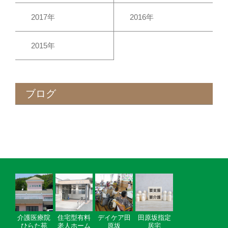
2017年
2016年
2015年
ブログ
介護医療院
住宅型有料
デイケア田
田原坂指定
ひらた苑
老人ホーム
原坂
居宅