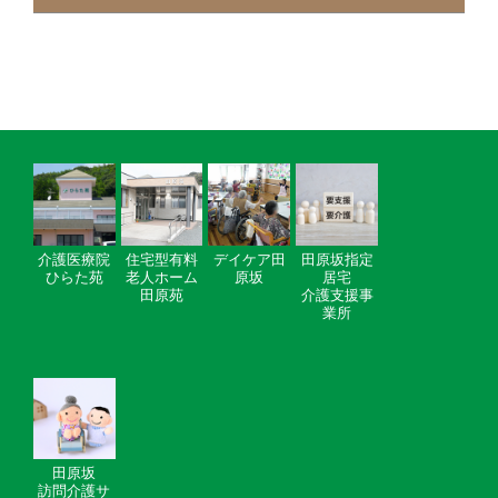
介護医療院
住宅型有料
デイケア田
田原坂指定
ひらた苑
老人ホーム
原坂
居宅
田原苑
介護支援事
業所
田原坂
訪問介護サ