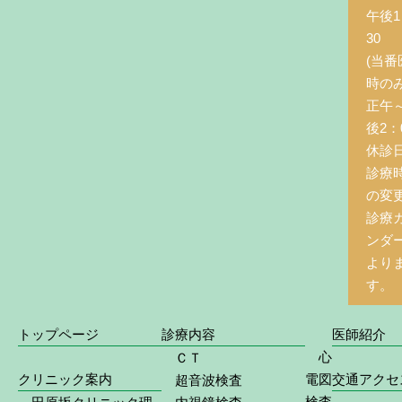
午後1
30
(当番
時の
正午
後2：0
休診
診療
の変
診療
ンダ
より
す。
トップページ
診療内容
医師紹介
心
ＣＴ
クリニック案内
電図
交通アクセ
超音波検査
検査