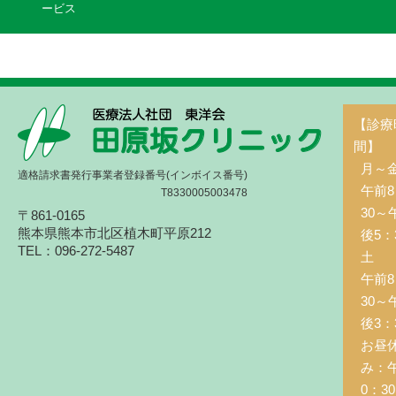
ービス
【診療
間】
月～
適格請求書発行事業者登録番号(インボイス番号)
午前8
T8330005003478
30～
〒861-0165
熊本県熊本市北区植木町平原212
後5：
TEL：096-272-5487
土 
午前8
30～
後3：
お昼
み：
0：3