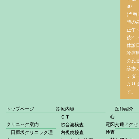
30
(当番
時の
正午
後2：0
休診
診療
の変
診療
ンダ
より
す。
トップページ
診療内容
医師紹介
心
ＣＴ
クリニック案内
電図
交通アクセ
超音波検査
検査
田原坂クリニック理
内視鏡検査