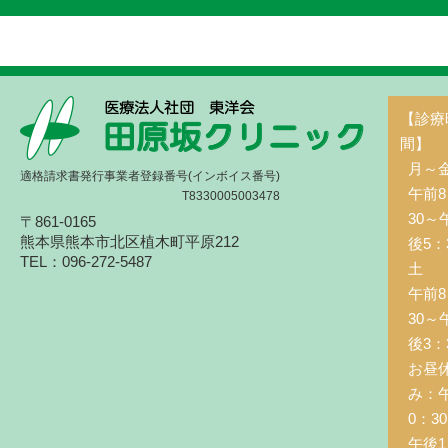
【診療
間】
月～
適格請求書発行事業者登録番号(インボイス番号)
午前8
T8330005003478
30～
〒861-0165
熊本県熊本市北区植木町平原212
後5：
TEL：096-272-5487
土 
午前8
30～
後3：
お昼
み：
0：3
午後1