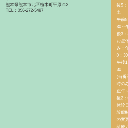
熊本県熊本市北区植木町平原212
後5：
TEL：096-272-5487
土 
午前8
30～
後3：
お昼
み：
0：3
午後1
30
(当番
時の
正午
後2：0
休診
診療
の変
診療