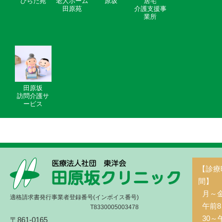
ひらた苑
老人ホーム
原坂
居宅
田原苑
介護支援事
業所
田原坂
訪問介護サ
ービス
【診療
間】
月～
適格請求書発行事業者登録番号(インボイス番号)
午前8
T8330005003478
30～
〒861-0165