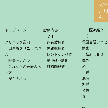
ンダ
より
す。
トップページ
診療内容
医師紹介
心
ＣＴ
クリニック案内
電図
交通アクセ
超音波検査
検査
田原坂クリニック理
内視鏡検査
禁
お問合せ
念
レントゲン検査
煙外
院長あいさつ
動脈硬化診断
来
これからの医療のあ
肺機能検査
睡
り方
眠時
がんの現状
無呼
吸検
査