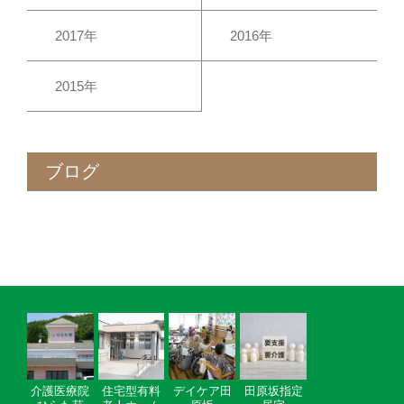
2017年
2016年
2015年
ブログ
介護医療院
住宅型有料
デイケア田
田原坂指定