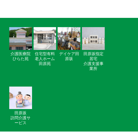
介護医療院
住宅型有料
デイケア田
田原坂指定
ひらた苑
老人ホーム
原坂
居宅
田原苑
介護支援事
業所
田原坂
訪問介護サ
ービス