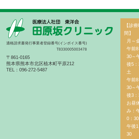
【診療
間】
月～
適格請求書発行事業者登録番号(インボイス番号)
午前8
T8330005003478
30～
〒861-0165
熊本県熊本市北区植木町平原212
後5：
TEL：096-272-5487
土 
午前8
30～
後3：
お昼
み：
0：3
午後1
30