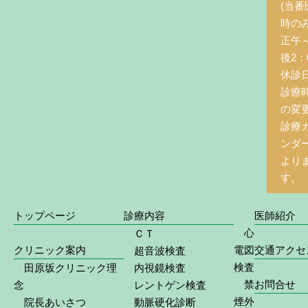
(当番
時の
正午
後2：0
休診
診療
の変
診療
ンダ
より
す。
トップページ
診療内容
医師紹介
心
ＣＴ
クリニック案内
電図
交通アクセ
超音波検査
検査
田原坂クリニック理
内視鏡検査
禁
お問合せ
念
レントゲン検査
煙外
院長あいさつ
動脈硬化診断