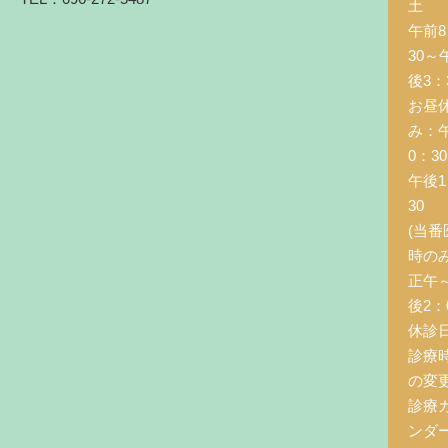
土 
午前8
30～
後3：
お昼
み：
0：3
午後1
30
(当番
時の
正午
後2：0
休診
診療
の変
診療
ンダ