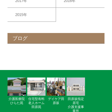
2017年
2016年
2015年
ブログ
介護医療院
住宅型有料
デイケア田
田原坂指定
ひらた苑
老人ホーム
原坂
居宅
田原苑
介護支援事
業所