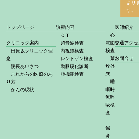
より
す。
トップページ
診療内容
医師紹介
心
ＣＴ
クリニック案内
電図
交通アクセ
超音波検査
検査
田原坂クリニック理
内視鏡検査
禁
お問合せ
念
レントゲン検査
煙外
院長あいさつ
動脈硬化診断
来
これからの医療のあ
肺機能検査
睡
り方
眠時
がんの現状
無呼
吸検
査
鍼
灸