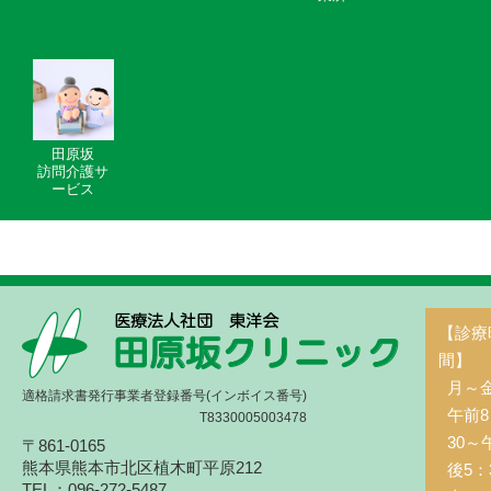
田原坂
訪問介護サ
ービス
【診療
間】
月～
適格請求書発行事業者登録番号(インボイス番号)
午前8
T8330005003478
30～
〒861-0165
熊本県熊本市北区植木町平原212
後5：
TEL：096-272-5487