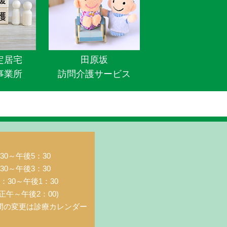
定居宅
田原坂
事業所
訪問介護サービス
0～午後5：30
0～午後3：30
：30～午後1：30
正午～午後2：00)
間の変更は診療カレンダー