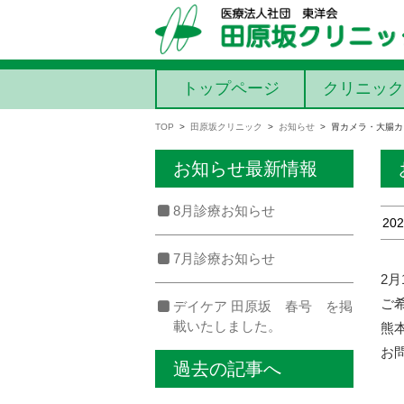
コンテンツに移動
トップページ
クリニック
TOP
>
田原坂クリニック
>
お知らせ
>
胃カメラ・大腸カ
お知らせ最新情報
8月診療お知らせ
202
7月診療お知らせ
2
ご
デイケア 田原坂 春号 を掲
載いたしました。
熊
お問
過去の記事へ