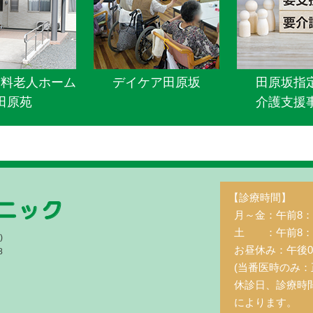
有料老人ホーム
デイケア田原坂
田原坂指
田原苑
介護支援
【診療時間】
月～金：午前8：3
土 ：午前8：3
)
お昼休み：午後0
8
(当番医時のみ：
休診日、診療時
によります。