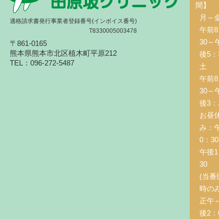
間】
月～
適格請求書発行事業者登録番号(インボイス番号)
午前8
T8330005003478
30～
〒861-0165
熊本県熊本市北区植木町平原212
後5：
TEL：096-272-5487
土 
午前8
30～
後3：
お昼
み：
0：3
午後1
30
(当番
時の
正午
後2：0