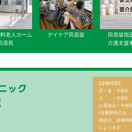
有料老人ホーム
デイケア田原坂
田原坂指
田原苑
介護支援
【診療時間】
月～金：午前8：3
土 ：午前8：3
)
お昼休み：午後0
8
(当番医時のみ：
休診日、診療時
によります。