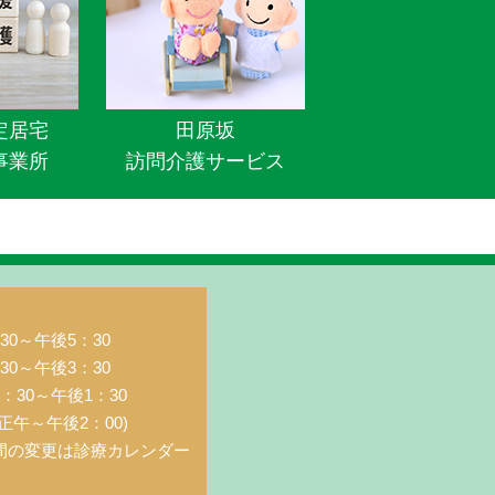
定居宅
田原坂
事業所
訪問介護サービス
0～午後5：30
0～午後3：30
：30～午後1：30
正午～午後2：00)
間の変更は診療カレンダー