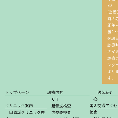
30
(当番
時の
正午
後2：0
休診
診療
の変
診療
ンダ
より
す。
トップページ
診療内容
医師紹介
心
ＣＴ
クリニック案内
電図
交通アクセ
超音波検査
検査
田原坂クリニック理
内視鏡検査