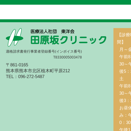
【診療
間】
月～
適格請求書発行事業者登録番号(インボイス番号)
午前8
T8330005003478
30～
〒861-0165
熊本県熊本市北区植木町平原212
後5：
TEL：096-272-5487
土 
午前8
30～
後3：
お昼
み：
0：3
午後1