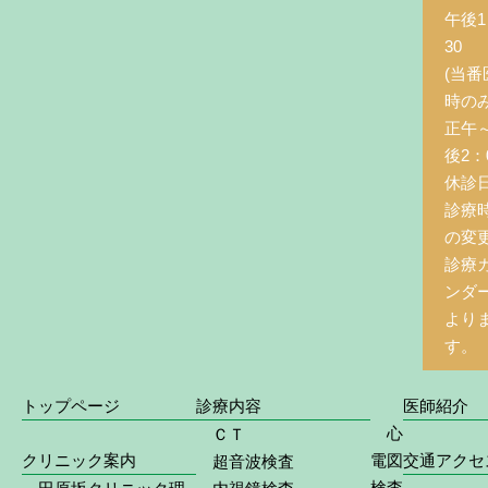
午後1
30
(当番
時の
正午
後2：0
休診
診療
の変
診療
ンダ
より
す。
トップページ
診療内容
医師紹介
心
ＣＴ
クリニック案内
電図
交通アクセ
超音波検査
検査