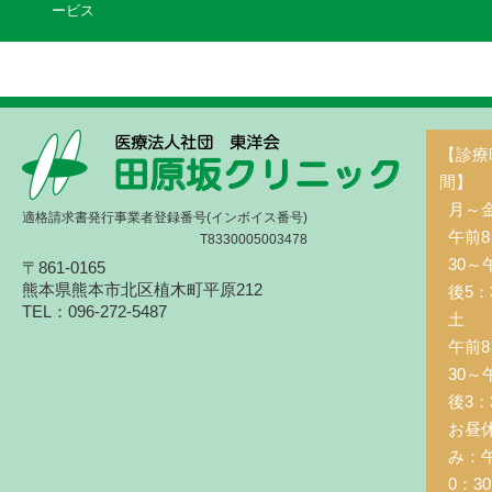
ービス
【診療
間】
月～
適格請求書発行事業者登録番号(インボイス番号)
午前8
T8330005003478
30～
〒861-0165
熊本県熊本市北区植木町平原212
後5：
TEL：096-272-5487
土 
午前8
30～
後3：
お昼
み：
0：3