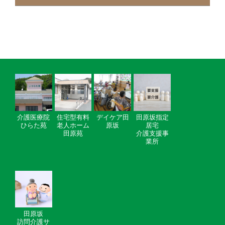
介護医療院
住宅型有料
デイケア田
田原坂指定
ひらた苑
老人ホーム
原坂
居宅
田原苑
介護支援事
業所
田原坂
訪問介護サ