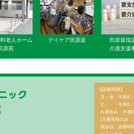
有料老人ホーム
デイケア田原坂
田原坂指
田原苑
介護支援
【診療時間】
月～金：午前8：3
土 ：午前8：3
)
お昼休み：午後0
8
(当番医時のみ：
休診日、診療時