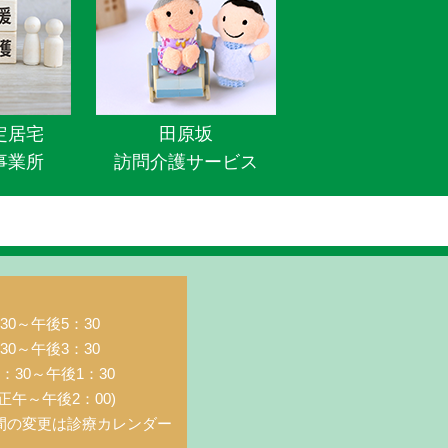
定居宅
田原坂
事業所
訪問介護サービス
0～午後5：30
0～午後3：30
：30～午後1：30
正午～午後2：00)
間の変更は診療カレンダー